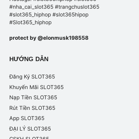
#nha_cai_slot365 #trangchuslot365
#slot365_hiphop #slot365hipop
#Slot365_hiphop
protect by @elonmusk198558
HƯỚNG DẪN
Đăng Ký SLOT365
Khuyến Mãi SLOT365
Nạp Tiền SLOT365
Rút Tiền SLOT365
App SLOT365
ĐẠI LÝ SLOT365