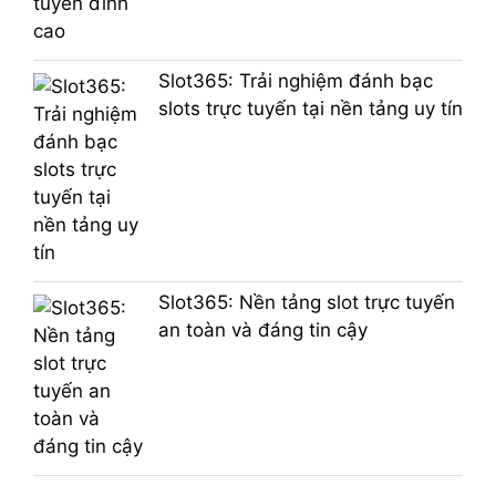
Slot365: Trải nghiệm đánh bạc
slots trực tuyến tại nền tảng uy tín
Slot365: Nền tảng slot trực tuyến
an toàn và đáng tin cậy