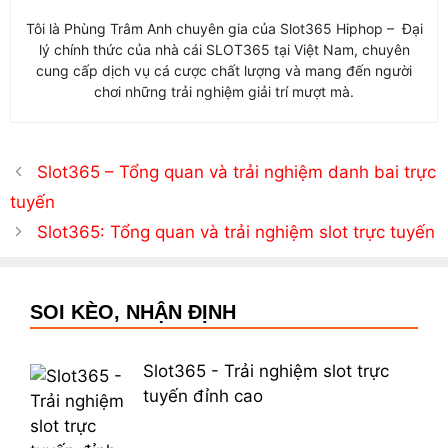
Tôi là Phùng Trâm Anh chuyên gia của Slot365 Hiphop – Đại
lý chính thức của nhà cái SLOT365 tại Việt Nam, chuyên
cung cấp dịch vụ cá cược chất lượng và mang đến người
chơi những trải nghiệm giải trí mượt mà.
Slot365 – Tổng quan và trải nghiệm danh bai trực
tuyến
Slot365: Tổng quan và trải nghiệm slot trực tuyến
SOI KÈO, NHẬN ĐỊNH
Slot365 - Trải nghiệm slot trực
tuyến đỉnh cao