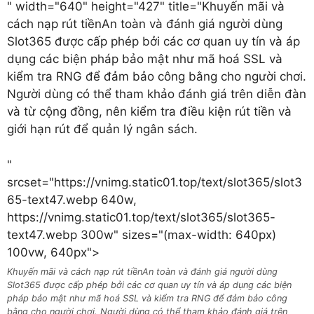
" width="640" height="427" title="Khuyến mãi và
cách nạp rút tiền
An toàn và đánh giá người dùng
Slot365 được cấp phép bởi các cơ quan uy tín và áp
dụng các biện pháp bảo mật như mã hoá SSL và
kiểm tra RNG để đảm bảo công bằng cho người chơi.
Người dùng có thể tham khảo đánh giá trên diễn đàn
và từ cộng đồng, nên kiểm tra điều kiện rút tiền và
giới hạn rút để quản lý ngân sách.
"
srcset="https://vnimg.static01.top/text/slot365/slot3
65-text47.webp 640w,
https://vnimg.static01.top/text/slot365/slot365-
text47.webp 300w" sizes="(max-width: 640px)
100vw, 640px">
Khuyến mãi và cách nạp rút tiền
An toàn và đánh giá người dùng
Slot365 được cấp phép bởi các cơ quan uy tín và áp dụng các biện
pháp bảo mật như mã hoá SSL và kiểm tra RNG để đảm bảo công
bằng cho người chơi. Người dùng có thể tham khảo đánh giá trên