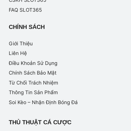
CSKH SLOT365
FAQ SLOT365
CHÍNH SÁCH
Giới Thiệu
Liên Hệ
Điều Khoản Sử Dụng
Chính Sách Bảo Mật
Từ Chối Trách Nhiệm
Thông Tin Sản Phẩm
Soi Kèo – Nhận Định Bóng Đá
THỦ THUẬT CÁ CƯỢC