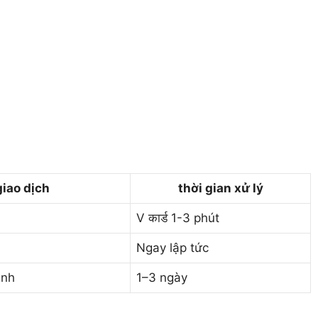
giao dịch
thời gian xử lý
V कार्ड
1-3 phút
Ngay lập tức
ình
1–3 ngày