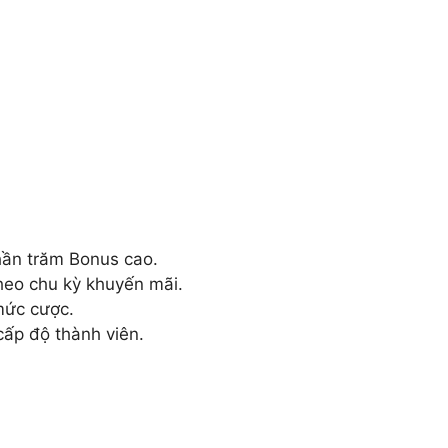
hần trăm Bonus cao.
theo chu kỳ khuyến mãi.
mức cược.
cấp độ thành viên.