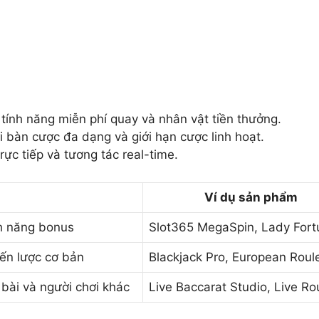
tính năng miễn phí quay và nhân vật tiền thưởng.
ới bàn cược đa dạng và giới hạn cược linh hoạt.
trực tiếp và tương tác real-time.
Ví dụ sản phẩm
nh năng bonus
Slot365 MegaSpin, Lady Fort
iến lược cơ bản
Blackjack Pro, European Roul
 bài và người chơi khác
Live Baccarat Studio, Live Ro