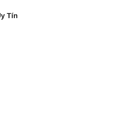
y Tín