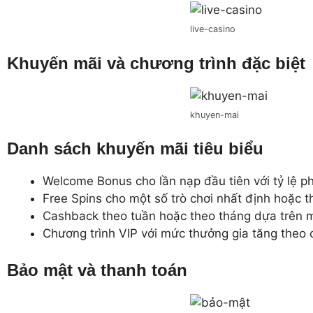
live-casino
Khuyến mãi và chương trình đặc biệt
khuyen-mai
Danh sách khuyến mãi tiêu biểu
Welcome Bonus cho lần nạp đầu tiên với tỷ lệ p
Free Spins cho một số trò chơi nhất định hoặc 
Cashback theo tuần hoặc theo tháng dựa trên 
Chương trình VIP với mức thưởng gia tăng theo 
Bảo mật và thanh toán