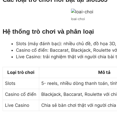
loai-choi
Hệ thống trò chơi và phân loại
Slots (máy đánh bạc): nhiều chủ đề, đồ họa 3D, 
Casino cổ điển: Baccarat, Blackjack, Roulette v
Live Casino: trải nghiệm thật với người chia bài 
Loại trò chơi
Mô tả
Slots
5- reels, nhiều dòng thanh toán, tí
Casino cổ điển
Blackjack, Baccarat, Roulette với ch
Live Casino
Chia sẻ bàn chơi thật với người chia