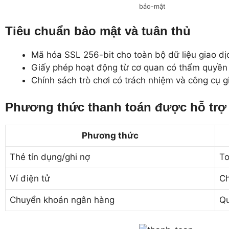
bảo-mật
Tiêu chuẩn bảo mật và tuân thủ
Mã hóa SSL 256-bit cho toàn bộ dữ liệu giao dị
Giấy phép hoạt động từ cơ quan có thẩm quyền 
Chính sách trò chơi có trách nhiệm và công cụ gi
Phương thức thanh toán được hỗ trợ
Phương thức
Thẻ tín dụng/ghi nợ
To
Ví điện tử
Ch
Chuyển khoản ngân hàng
Qu