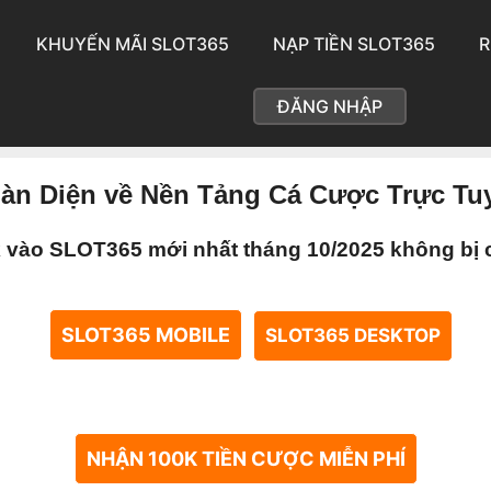
KHUYẾN MÃI SLOT365
NẠP TIỀN SLOT365
R
ĐĂNG NHẬP
oàn Diện về Nền Tảng Cá Cược Trực Tu
k vào SLOT365 mới nhất tháng 10/2025 không bị 
SLOT365 MOBILE
SLOT365 DESKTOP
NHẬN 100K TIỀN CƯỢC MIỄN PHÍ