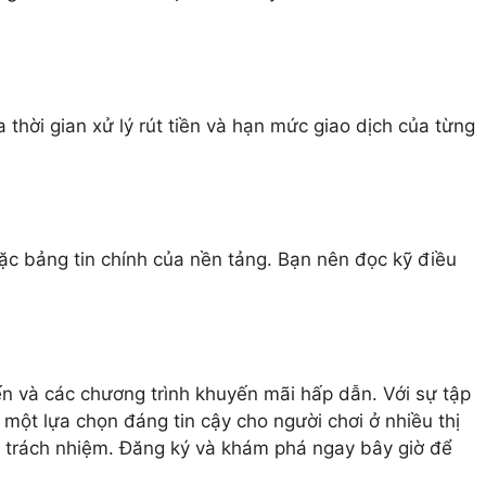
hời gian xử lý rút tiền và hạn mức giao dịch của từng
oặc bảng tin chính của nền tảng. Bạn nên đọc kỹ điều
ến và các chương trình khuyến mãi hấp dẫn. Với sự tập
một lựa chọn đáng tin cậy cho người chơi ở nhiều thị
có trách nhiệm. Đăng ký và khám phá ngay bây giờ để