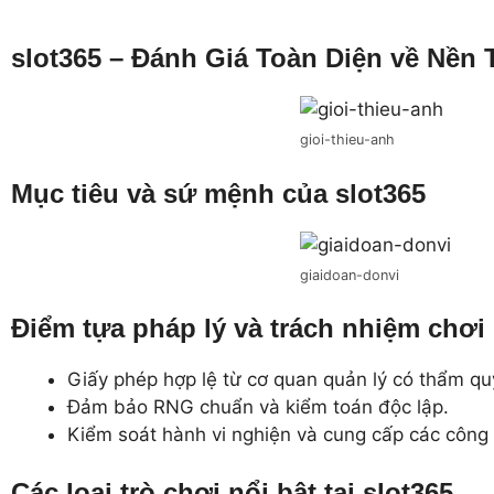
slot365 – Đánh Giá Toàn Diện về Nền
gioi-thieu-anh
Mục tiêu và sứ mệnh của slot365
giaidoan-donvi
Điểm tựa pháp lý và trách nhiệm chơi
Giấy phép hợp lệ từ cơ quan quản lý có thẩm qu
Đảm bảo RNG chuẩn và kiểm toán độc lập.
Kiểm soát hành vi nghiện và cung cấp các công cụ
Các loại trò chơi nổi bật tại slot365