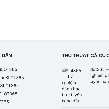
 tín
 DẪN
THỦ THUẬT CÁ CƯ
 SLOT365
Slot365 —
nghiệm đá
Mãi SLOT365
tuyến hàn
 SLOT365
 SLOT365
T365