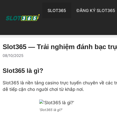
Chuyển
đến
SLOT365
ĐĂNG KÝ SLOT365
nội
dung
Slot365 — Trải nghiệm đánh bạc tr
08/10/2025
Slot365 là gì?
Slot365 là nền tảng casino trực tuyến chuyên về các t
dễ tiếp cận cho người chơi từ khắp nơi.
'Slot365 là gì?'