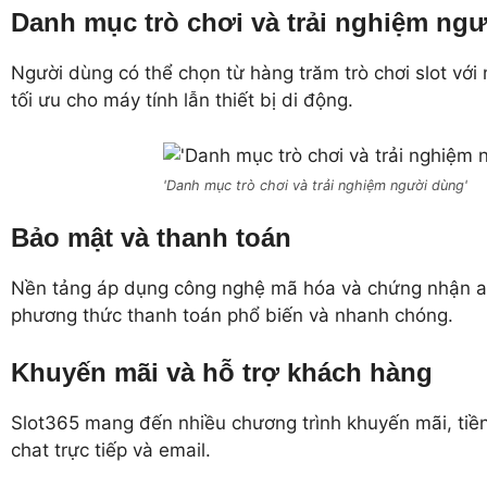
Danh mục trò chơi và trải nghiệm ng
Người dùng có thể chọn từ hàng trăm trò chơi slot vớ
tối ưu cho máy tính lẫn thiết bị di động.
'Danh mục trò chơi và trải nghiệm người dùng'
Bảo mật và thanh toán
Nền tảng áp dụng công nghệ mã hóa và chứng nhận an 
phương thức thanh toán phổ biến và nhanh chóng.
Khuyến mãi và hỗ trợ khách hàng
Slot365 mang đến nhiều chương trình khuyến mãi, tiề
chat trực tiếp và email.