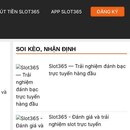
ÚT TIỀN SLOT365
APP SLOT365
ĐĂNG KÝ
SOI KÈO, NHẬN ĐỊNH
Slot365 — Trải nghiệm đánh bạc
trực tuyến hàng đầu
 và
Slot365 - Đánh giá và trải
nghiệm slot trực tuyến