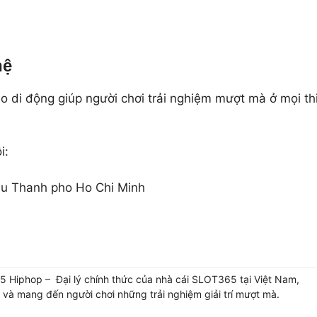
hệ
ho di động giúp người chơi trải nghiệm mượt mà ở mọi th
ôi:
u Thanh pho Ho Chi Minh
5 Hiphop – Đại lý chính thức của nhà cái SLOT365 tại Việt Nam,
và mang đến người chơi những trải nghiệm giải trí mượt mà.