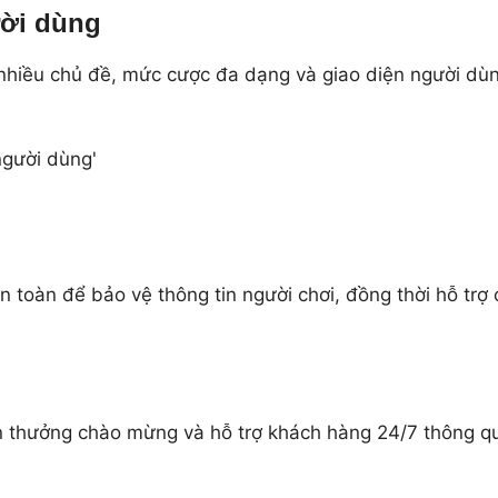
ười dùng
i nhiều chủ đề, mức cược đa dạng và giao diện người dù
toàn để bảo vệ thông tin người chơi, đồng thời hỗ trợ 
n thưởng chào mừng và hỗ trợ khách hàng 24/7 thông q