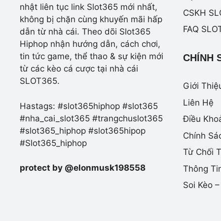
nhật liên tục link Slot365 mới nhất,
CSKH SL
không bị chặn cùng khuyến mãi hấp
FAQ SLO
dẫn từ nhà cái. Theo dõi Slot365
Hiphop nhận hướng dẫn, cách chơi,
tin tức game, thể thao & sự kiện mới
CHÍNH 
từ các kèo cá cược tại nhà cái
SLOT365.
Giới Thiệ
Liên Hệ
Hastags: #slot365hiphop #slot365
#nha_cai_slot365 #trangchuslot365
Điều Kho
#slot365_hiphop #slot365hipop
Chính Sá
#Slot365_hiphop
Từ Chối 
protect by @elonmusk198558
Thông Ti
Soi Kèo 