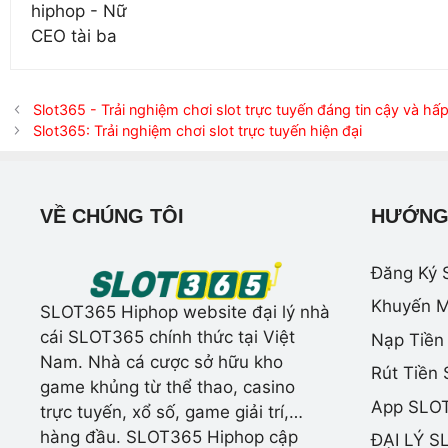
Slot365 - Trải nghiệm chơi slot trực tuyến đáng tin cậy và hấ
Slot365: Trải nghiệm chơi slot trực tuyến hiện đại
VỀ CHÚNG TÔI
HƯỚNG
Đăng Ký
Khuyến 
SLOT365 Hiphop website đại lý nhà
cái SLOT365 chính thức tại Việt
Nạp Tiền
Nam. Nhà cá cược sở hữu kho
Rút Tiền
game khủng từ thể thao, casino
App SLO
trực tuyến, xổ số, game giải trí,…
hàng đầu. SLOT365 Hiphop cập
ĐẠI LÝ S