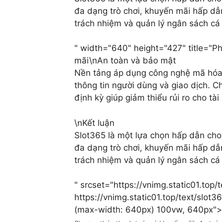
đa dạng trò chơi, khuyến mãi hấp dẫn
trách nhiệm và quản lý ngân sách cá 
" width="640" height="427" title="P
mãi\n
An toàn và bảo mật
Nền tảng áp dụng công nghệ mã hóa
thông tin người dùng và giao dịch. C
định kỳ giúp giảm thiểu rủi ro cho tà
\n
Kết luận
Slot365 là một lựa chọn hấp dẫn cho 
đa dạng trò chơi, khuyến mãi hấp dẫn
trách nhiệm và quản lý ngân sách cá 
" srcset="https://vnimg.static01.top
https://vnimg.static01.top/text/slo
(max-width: 640px) 100vw, 640px"