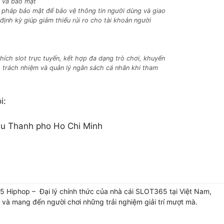
 và bảo mật
 pháp bảo mật để bảo vệ thông tin người dùng và giao
định kỳ giúp giảm thiểu rủi ro cho tài khoản người
hích slot trực tuyến, kết hợp đa dạng trò chơi, khuyến
ó trách nhiệm và quản lý ngân sách cá nhân khi tham
ôi:
u Thanh pho Ho Chi Minh
5 Hiphop – Đại lý chính thức của nhà cái SLOT365 tại Việt Nam,
và mang đến người chơi những trải nghiệm giải trí mượt mà.