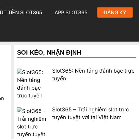
ÚT TIỀN SLOT365
APP SLOT365
ĐĂNG KÝ
SOI KÈO, NHẬN ĐỊNH
Slot365: Nền tảng đánh bạc trực
tuyến
ọn
Slot365 – Trải nghiệm slot trực
tuyến tuyệt vời tại Việt Nam