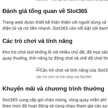
Đánh giá tổng quan về Slot365
Trang web được thiết kế thân thiện với người dùng và 
điện tử và rút tiền nhanh. Slot365 còn nổi bật với da
Các trò chơi và tính năng
Kho trò chơi slot khổng lồ với nhiều chủ đề, đồ họa s
quay thưởng, tính năng tự động chơi và chế độ chơi th
Các trò chơi và tính năng của Slot365
Khuyến mãi và chương trình thưởng
Slot365 cung cấp gói chào mừng, vòng quay miễn phí v
theo mức độ hoạt động và cùng nhau tham gia các sự 