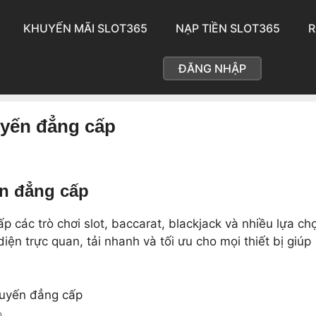
KHUYẾN MÃI SLOT365
NẠP TIỀN SLOT365
R
ĐĂNG NHẬP
tuyến đẳng cấp
ến đẳng cấp
p các trò chơi slot, baccarat, blackjack và nhiều lựa ch
diện trực quan, tải nhanh và tối ưu cho mọi thiết bị giúp
p