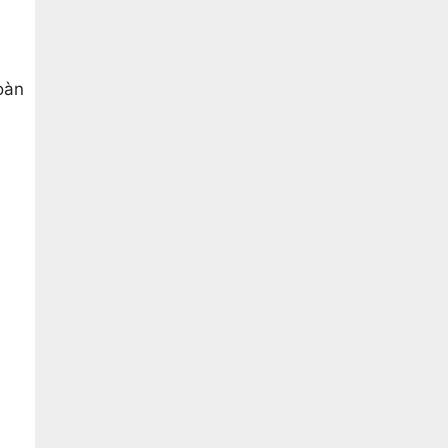
oàn
ũ