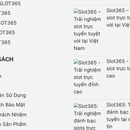
 SLOT365
Slot365 –
T365
slot trực 
LOT365
vời tại Vi
OT365
T365
SÁCH
Slot365 -
slot trực 
u
cao
ản Sử Dụng
Slot365: 
ch Bảo Mật
đánh bạc 
Trách Nhiệm
tuyến tại 
n Sản Phẩm
tín