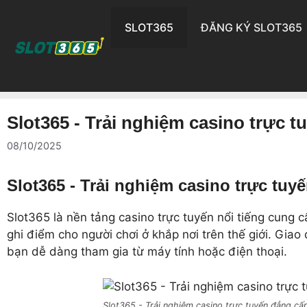
Chuyển
đến
SLOT365
ĐĂNG KÝ SLOT365
nội
dung
Slot365 - Trải nghiệm casino trực 
08/10/2025
Slot365 - Trải nghiệm casino trực tuy
Slot365 là nền tảng casino trực tuyến nổi tiếng cung cấ
ghi điểm cho người chơi ở khắp nơi trên thế giới. Giao 
bạn dễ dàng tham gia từ máy tính hoặc điện thoại.
Slot365 - Trải nghiệm casino trực tuyến đẳng cấ