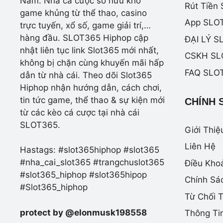
Nam. Nhà cá cược sở hữu kho
Rút Tiền
game khủng từ thể thao, casino
App SLO
trực tuyến, xổ số, game giải trí,…
hàng đầu. SLOT365 Hiphop cập
ĐẠI LÝ S
nhật liên tục link Slot365 mới nhất,
CSKH SL
không bị chặn cùng khuyến mãi hấp
FAQ SLO
dẫn từ nhà cái. Theo dõi Slot365
Hiphop nhận hướng dẫn, cách chơi,
tin tức game, thể thao & sự kiện mới
CHÍNH 
từ các kèo cá cược tại nhà cái
SLOT365.
Giới Thiệ
Liên Hệ
Hastags: #slot365hiphop #slot365
#nha_cai_slot365 #trangchuslot365
Điều Kho
#slot365_hiphop #slot365hipop
Chính Sá
#Slot365_hiphop
Từ Chối 
protect by @elonmusk198558
Thông Ti