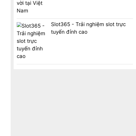
Slot365 - Trải nghiệm slot trực
tuyến đỉnh cao