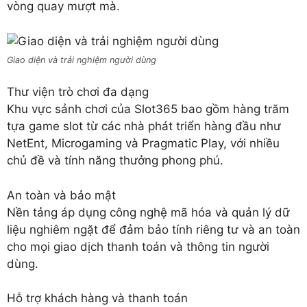
vòng quay mượt mà.
Giao diện và trải nghiệm người dùng
Thư viện trò chơi đa dạng
Khu vực sảnh chơi của Slot365 bao gồm hàng trăm
tựa game slot từ các nhà phát triển hàng đầu như
NetEnt, Microgaming và Pragmatic Play, với nhiều
chủ đề và tính năng thưởng phong phú.
An toàn và bảo mật
Nền tảng áp dụng công nghệ mã hóa và quản lý dữ
liệu nghiêm ngặt để đảm bảo tính riêng tư và an toàn
cho mọi giao dịch thanh toán và thông tin người
dùng.
Hỗ trợ khách hàng và thanh toán