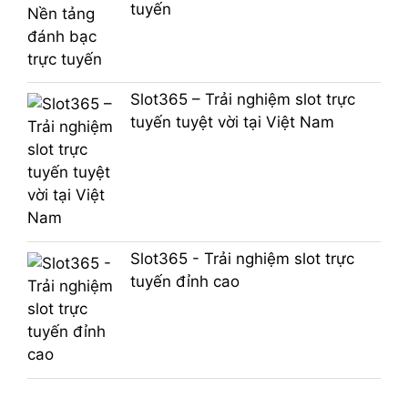
tuyến
Slot365 – Trải nghiệm slot trực
tuyến tuyệt vời tại Việt Nam
Slot365 - Trải nghiệm slot trực
tuyến đỉnh cao