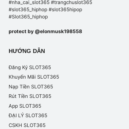
#nha_cai_slot365 #trangchuslot365
#slot365_hiphop #slot365hipop
#Slot365_hiphop
protect by @elonmusk198558
HƯỚNG DẪN
Đăng Ký SLOT365
Khuyến Mãi SLOT365
Nạp Tiền SLOT365
Rút Tiền SLOT365
App SLOT365
ĐẠI LÝ SLOT365
CSKH SLOT365