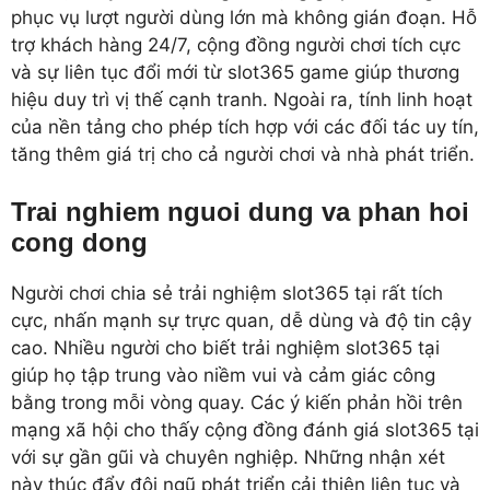
phục vụ lượt người dùng lớn mà không gián đoạn. Hỗ
trợ khách hàng 24/7, cộng đồng người chơi tích cực
và sự liên tục đổi mới từ slot365 game giúp thương
hiệu duy trì vị thế cạnh tranh. Ngoài ra, tính linh hoạt
của nền tảng cho phép tích hợp với các đối tác uy tín,
tăng thêm giá trị cho cả người chơi và nhà phát triển.
Trai nghiem nguoi dung va phan hoi
cong dong
Người chơi chia sẻ trải nghiệm slot365 tại rất tích
cực, nhấn mạnh sự trực quan, dễ dùng và độ tin cậy
cao. Nhiều người cho biết trải nghiệm slot365 tại
giúp họ tập trung vào niềm vui và cảm giác công
bằng trong mỗi vòng quay. Các ý kiến phản hồi trên
mạng xã hội cho thấy cộng đồng đánh giá slot365 tại
với sự gần gũi và chuyên nghiệp. Những nhận xét
này thúc đẩy đội ngũ phát triển cải thiện liên tục và