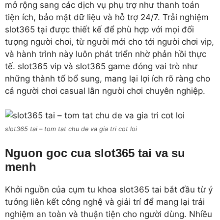
mở rộng sang các dịch vụ phụ trợ như thanh toán
tiện ích, bảo mật dữ liệu và hỗ trợ 24/7. Trải nghiệm
slot365 tại được thiết kế để phù hợp với mọi đối
tượng người chơi, từ người mới cho tới người chơi vip,
và hành trình này luôn phát triển nhờ phản hồi thực
tế. slot365 vip và slot365 game đóng vai trò như
những thành tố bổ sung, mang lại lợi ích rõ ràng cho
cả người chơi casual lẫn người chơi chuyên nghiệp.
slot365 tai – tom tat chu de va gia tri cot loi
Nguon goc cua slot365 tai va su
menh
Khởi nguồn của cụm tu khoa slot365 tai bắt đầu từ ý
tưởng liên kết công nghệ và giải trí để mang lại trải
nghiệm an toàn và thuận tiện cho người dùng. Nhiều