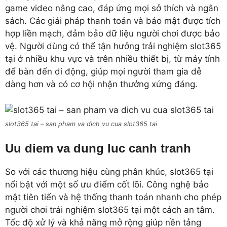
game video nâng cao, đáp ứng mọi sở thích và ngân
sách. Các giải pháp thanh toán và bảo mật được tích
hợp liền mạch, đảm bảo dữ liệu người chơi được bảo
vệ. Người dùng có thể tận hưởng trải nghiệm slot365
tại ở nhiều khu vực và trên nhiều thiết bị, từ máy tính
để bàn đến di động, giúp mọi người tham gia dễ
dàng hơn và có cơ hội nhận thưởng xứng đáng.
slot365 tai – san pham va dich vu cua slot365 tai
Uu diem va dung luc canh tranh
So với các thương hiệu cùng phân khúc, slot365 tại
nổi bật với một số ưu điểm cốt lõi. Công nghệ bảo
mật tiên tiến và hệ thống thanh toán nhanh cho phép
người chơi trải nghiệm slot365 tại một cách an tâm.
Tốc độ xử lý và khả năng mở rộng giúp nền tảng