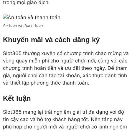
trong mọi giao dịch.
An toàn và thanh toán
Khuyến mãi và cách đăng ký
Slot365 thường xuyên có chương trình chào mừng và
vòng quay miễn phí cho người chơi mới, cùng với các
chương trình hoàn tiền và ưu đãi theo ngày. Để tham
gia, người chơi cần tạo tài khoản, xác thực danh tính
và thiết lập phương thức thanh toán.
Kết luận
Slot365 mang lại trải nghiệm giải trí đa dạng với độ
tin cậy cao và hỗ trợ khách hàng tốt. Nền tảng này
phù hợp cho người mới và người chơi có kinh nghiệm