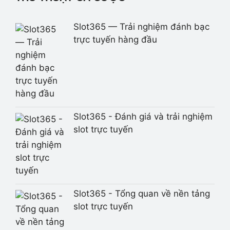
Slot365 — Trải nghiệm đánh bạc
trực tuyến hàng đầu
Slot365 - Đánh giá và trải nghiệm
slot trực tuyến
Slot365 - Tổng quan về nền tảng
slot trực tuyến