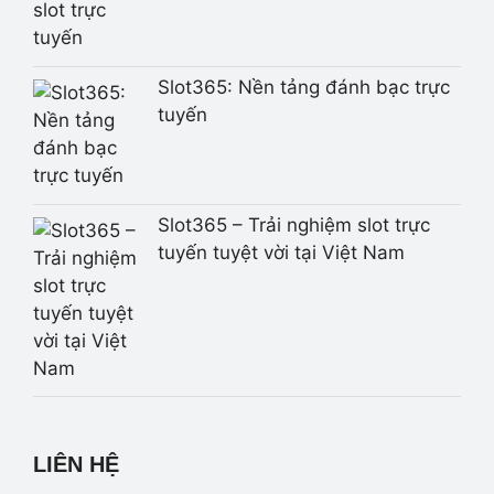
Slot365: Nền tảng đánh bạc trực
tuyến
Slot365 – Trải nghiệm slot trực
tuyến tuyệt vời tại Việt Nam
LIÊN HỆ