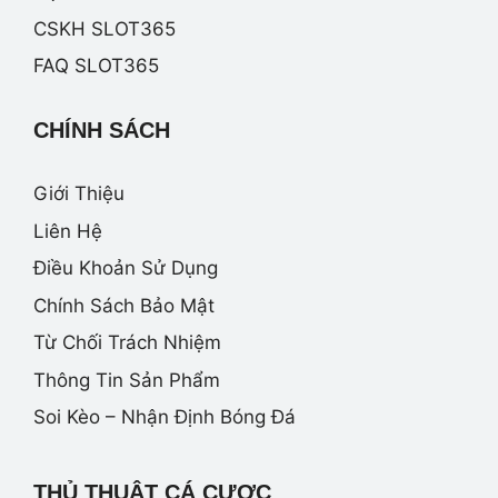
CSKH SLOT365
FAQ SLOT365
CHÍNH SÁCH
Giới Thiệu
Liên Hệ
Điều Khoản Sử Dụng
Chính Sách Bảo Mật
Từ Chối Trách Nhiệm
Thông Tin Sản Phẩm
Soi Kèo – Nhận Định Bóng Đá
THỦ THUẬT CÁ CƯỢC