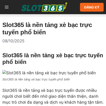
Chuyển
MENU
ĐĂNG KÝ
đến
nội
dung
Slot365 là nền tảng xè bạc trực
tuyến phổ biến
08/10/2025
Slot365 là nền tảng xè bạc trực tuyến
phổ biến
Slot365 là nền tảng xè bạc trực tuyến phổ biến
Slot365 là nền tảng xè bạc trực tuyến được nhiều
người chơi biết đến nhờ giao diện thân thiện, danh
mục trò chơi đa dạng và dịch vụ khách hàng tận tâm.